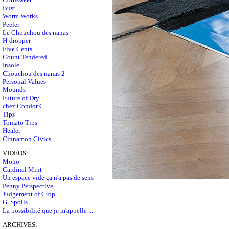
Bust
Worm Works
Peeler
Le Chouchou des nanas
H-dropper
Five Cents
Count Tendered
Insole
Chouchou des nanas 2
Personal Values
Mounds
Future of Dry
chez Condor C
Tips
Tomato Tips
Healer
Cinnamon Civics
VIDEOS:
Moho
Cardinal Mint
Un espace vide ça n'a pas de sens
Penny Perspective
Judgement of Crop
G. Spoils
La possibilité que je m'appelle ...
ARCHIVES: