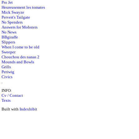
Pro Jet
Heureusement les tomates
Mick Swayze
Pervert's Tailgate
No Spenders
Answers for Mobsters
No News
BBgiraffe
Slippers
When I come to be old
Sweeper
Chouchou des nanas 2
Mounds and Bowls
Grills
Periwig
Civics
.
INFO:
Cv / Contact
Texts
Built with
Indexhibit