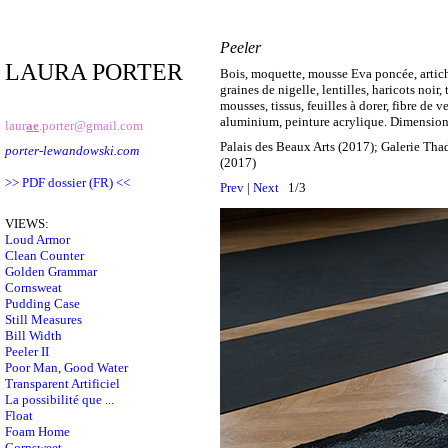
Peeler
LAURA PORTER
Bois, moquette, mousse Eva poncée, articha
graines de nigelle, lentilles, haricots noir
mousses, tissus, feuilles à dorer, fibre de ve
aluminium, peinture acrylique. Dimension
laur
ae
.porter@gmail.com
Palais des Beaux Arts (2017); Galerie Th
porter-lewandowski.com
(2017)
>> PDF dossier (FR) <<
Prev
|
Next
1/3
VIEWS:
Loud Armor
Clean Counter
Golden Grammar
Cornsweat
Pudding Case
Still Measures
Bill Width
Peeler II
Poor Man, Good Water
Transparent Artificiel
La possibilité que ...
Float
Foam Home
Cornsweet